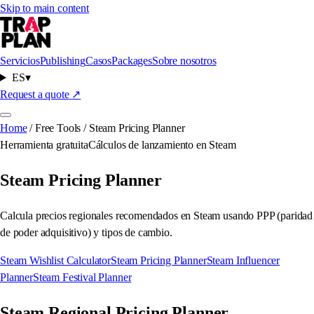
Skip to main content
Servicios
Publishing
Casos
Packages
Sobre nosotros
ES
▾
Request a quote
↗
Home
/
Free Tools
/
Steam Pricing Planner
Herramienta gratuita
Cálculos de lanzamiento en Steam
Steam Pricing Planner
Calcula precios regionales recomendados en Steam usando PPP (paridad
de poder adquisitivo) y tipos de cambio.
Steam Wishlist Calculator
Steam Pricing Planner
Steam Influencer
Planner
Steam Festival Planner
Steam Regional Pricing Planner