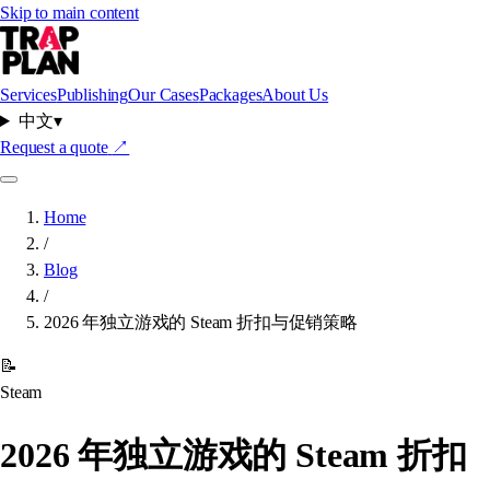
Skip to main content
Services
Publishing
Our Cases
Packages
About Us
中文
▾
Request a quote
↗
Home
/
Blog
/
2026 年独立游戏的 Steam 折扣与促销策略
📝
Steam
2026 年独立游戏的 Steam 折扣