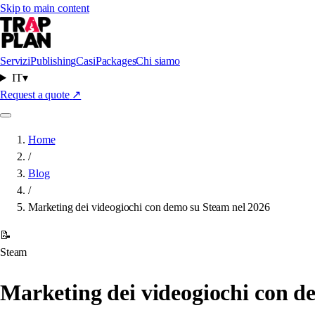
Skip to main content
Servizi
Publishing
Casi
Packages
Chi siamo
IT
▾
Request a quote
↗
Home
/
Blog
/
Marketing dei videogiochi con demo su Steam nel 2026
📝
Steam
Marketing dei videogiochi con d