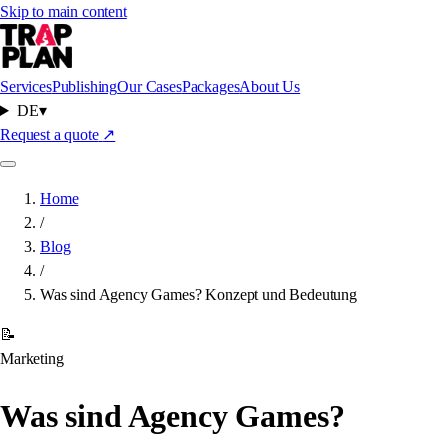
Skip to main content
Services
Publishing
Our Cases
Packages
About Us
DE
▾
Request a quote
↗
Home
/
Blog
/
Was sind Agency Games? Konzept und Bedeutung
📝
Marketing
Was sind Agency Games?