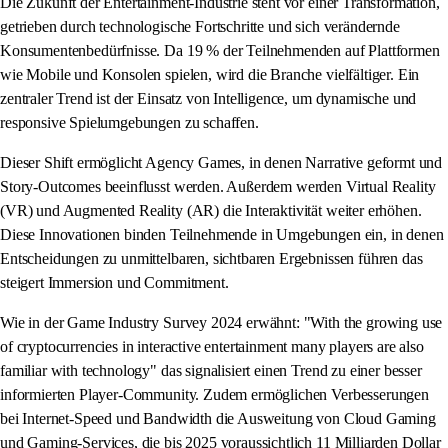
Die Zukunft der Entertainment-Industrie steht vor einer Transformation,
getrieben durch technologische Fortschritte und sich verändernde
Konsumentenbedürfnisse. Da 19 % der Teilnehmenden auf Plattformen
wie Mobile und Konsolen spielen, wird die Branche vielfältiger. Ein
zentraler Trend ist der Einsatz von Intelligence, um dynamische und
responsive Spielumgebungen zu schaffen.
Dieser Shift ermöglicht Agency Games, in denen Narrative geformt und
Story-Outcomes beeinflusst werden. Außerdem werden Virtual Reality
(VR) und Augmented Reality (AR) die Interaktivität weiter erhöhen.
Diese Innovationen binden Teilnehmende in Umgebungen ein, in denen
Entscheidungen zu unmittelbaren, sichtbaren Ergebnissen führen das
steigert Immersion und Commitment.
Wie in der Game Industry Survey 2024 erwähnt: "With the growing use
of cryptocurrencies in interactive entertainment many players are also
familiar with technology" das signalisiert einen Trend zu einer besser
informierten Player-Community. Zudem ermöglichen Verbesserungen
bei Internet-Speed und Bandwidth die Ausweitung von Cloud Gaming
und Gaming-Services, die bis 2025 voraussichtlich 11 Milliarden Dollar